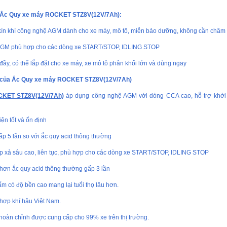
 Ắc Quy xe máy ROCKET STZ8V(12V/7Ah):
 kín khí công nghệ AGM dành cho xe máy, mô tô, miễn bảo dưỡng, không cần châm
AGM phù hợp cho các dòng xe START/STOP, IDLING STOP
đầy, có thể lắp đặt cho xe máy, xe mô tô phân khối lớn và dùng ngay
 của Ắc Quy xe máy ROCKET STZ8V(12V/7Ah)
CKET STZ8V(12V/7Ah)
áp dụng công nghệ AGM với dòng CCA cao, hỗ trợ khởi
iện tốt và ổn định
ấp 5 lần so với ắc quy acid thông thường
p xả sâu cao, liên tục, phù hợp cho các dòng xe START/STOP, IDLING STOP
 hơn ắc quy acid thông thường gấp 3 lần
m có độ bền cao mang lại tuổi thọ lâu hơn.
 hợp khí hậu Việt Nam.
 hoàn chỉnh được cung cấp cho 99% xe trên thị trường.