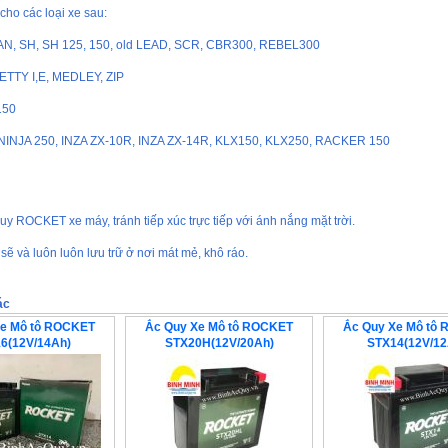
cho các loại xe sau:
AN, SH, SH 125, 150, old LEAD, SCR, CBR300, REBEL300
ETTY I,E, MEDLEY, ZIP
150
NINJA 250, INZA ZX-10R, INZA ZX-14R, KLX150, KLX250, RACKER 150
uy ROCKET xe máy, tránh tiếp xúc trực tiếp với ánh nắng mặt trời.
 sẽ và luôn luôn lưu trữ ở nơi mát mẻ, khô ráo.
ác
Xe Mô tô ROCKET
Ắc Quy Xe Mô tô ROCKET
Ắc Quy Xe Mô tô
6(12V/14Ah)
STX20H(12V/20Ah)
STX14(12V/12