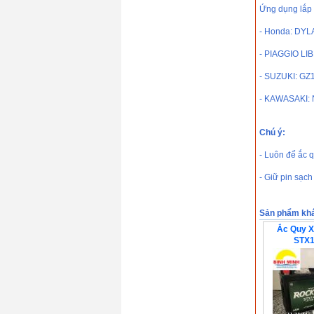
Ứng dụng lắp 
- Honda: DYL
- PIAGGIO LIB
- SUZUKI: GZ
- KAWASAKI: 
Chú ý:
- Luôn để ắc q
- Giữ pin sạch
Sản phẩm kh
Ắc Quy 
STX1