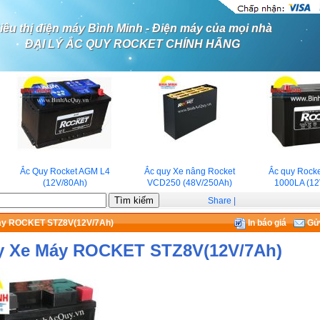
iêu thị điện máy Bình Minh - Điện máy của mọi nhà
ĐẠI LÝ ẮC QUY ROCKET CHÍNH HÃNG
Ắc Quy Rocket AGM L4
Ắc quy Xe nâng Rocket
Ắc quy Rocket
(12V/80Ah)
VCD250 (48V/250Ah)
1000LA (12V
Share
|
áy ROCKET STZ8V(12V/7Ah)
In báo giá
Gửi
y Xe Máy ROCKET STZ8V(12V/7Ah)