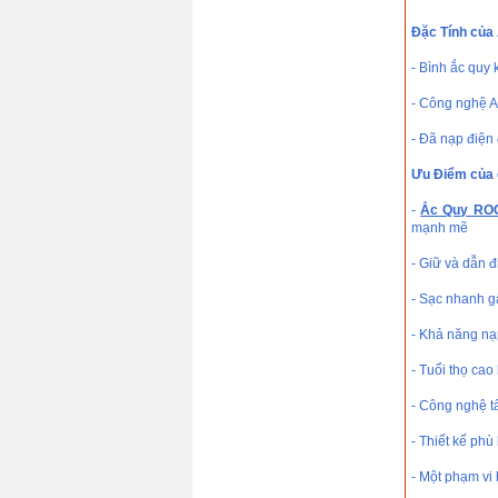
Giá: 0 VND
Ắc quy Rocket EFB
Đặc Tính của
N55(12V/45Ah)
Giá: 0 VND
- Bình ắc quy
Ắc quy Rocket SMF
HS-1000LA
- Công nghệ 
(12V/100Ah)
Giá: 0 VND
- Đã nạp điện 
Ưu Điểm của
-
Ắc Quy RO
mạnh mẽ
- Giữ và dẫn đ
- Sạc nhanh g
- Khả năng nạ
- Tuổi thọ cao
- Công nghệ tấ
- Thiết kế phù
- Một phạm vi