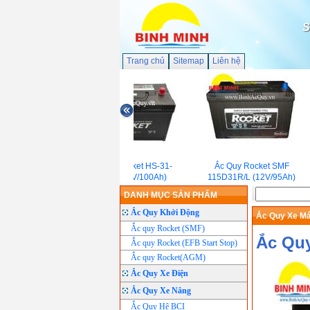
S
Trang chủ
Sitemap
Liên hệ
Ắc quy Rocket HS-31-
Ắc Quy Rocket SMF
1000S(12V/100Ah)
115D31R/L (12V/95Ah)
DANH MỤC SẢN PHẨM
Ắc Quy Khởi Động
Ắc Quy Xe M
Ắc quy Rocket (SMF)
Ắc Qu
Ắc quy Rocket (EFB Start Stop)
Ắc quy Rocket(AGM)
Ắc Quy Xe Điện
Ắc Quy Xe Nâng
Ắc Quy Hệ BCI