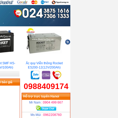
 SMF HS-
Ắc quy Viễn thông Rocket
Ắc quy Rocket RP100-12
/100Ah)
ES200-12(12V/200Ah)
(12V/100Ah)
 báo giá
0988409174
Hỗ trợ trực tuyến Hanoi
Mr Nam
: 0904 499 667
Ms Mùi
: 0962208760