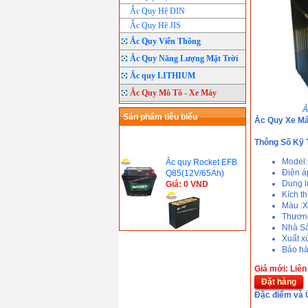
Ắc Quy Hệ DIN
Ắc Quy Hệ JIS
Ắc Quy Viễn Thông
Ắc Quy Năng Lượng Mặt Trời
Ắc quy LITHIUM
Ắc Quy Mô Tô - Xe Máy
Ả
Sản phẩm tiêu biểu
Ắc Quy Xe M
Thông Số Kỹ 
Ắc quy Rocket EFB
Model
Q85(12V/65Ah)
Điện á
Giá: 0 VND
Dung l
Kích t
Màu :X
Thươn
Nhà Sả
Ắc quy Xe nâng
Xuất x
Rocket VCD250
Bảo hà
(48V/250Ah)
Giá: 0 VND
Giá mới: Liên
Ắc quy Xe nâng
Đặt hàng
Rocket VCD550
Đặc điểm và
(48V/550Ah)