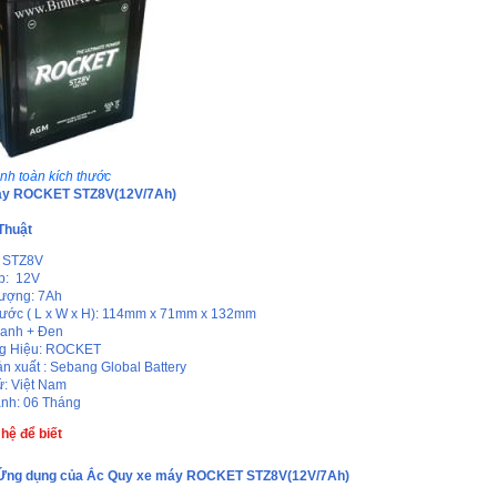
nh toàn kích thước
áy ROCKET STZ8V(12V/7Ah)
Thuật
: STZ8V
p: 12V
ượng: 7Ah
hước ( L x W x H): 114mm x 71mm x 132mm
anh + Đen
g Hiệu: ROCKET
n xuất : Sebang Global Battery
ứ: Việt Nam
nh: 06 Tháng
 hệ để biết
 Ứng dụng của Ắc Quy xe máy ROCKET STZ8V(12V/7Ah)