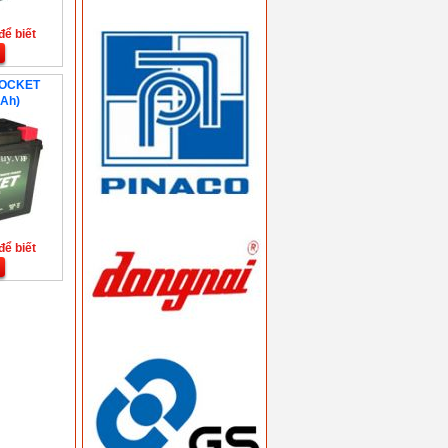
để biết
ROCKET
Ah)
để biết