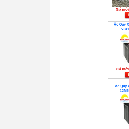
Giá mới:
Ắc Quy 
STX1
Giá mới:
Ắc Quy 
12M5