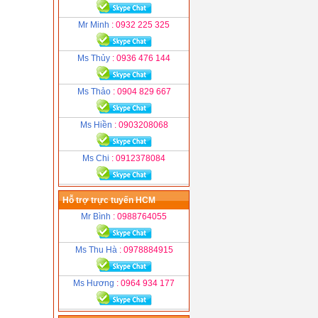
Mr Minh
: 0932 225 325
Ms Thủy
: 0936 476 144
Ms Thảo
: 0904 829 667
Ms Hiền
: 0903208068
Ms Chi
: 0912378084
Hỗ trợ trực tuyến HCM
Mr Bình
: 0988764055
Ms Thu Hà
: 0978884915
Ms Hương
: 0964 934 177