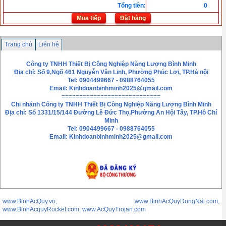
Tổng tiền
:
0
Mua tiếp
Đặt hàng
Trang chủ
Liên hệ
Công ty TNHH Thiết Bị Công Nghiệp Năng Lượng Bình Minh
Địa chỉ: Số 9,Ngõ 461 Nguyễn Văn Linh, Phường Phúc Lơị, TP.Hà nội
Tel: 0904499667 - 0988764055
Email:
Kinhdoanbinhminh2025@gmail.com
============================
Chi nhánh
Công ty TNHH Thiết Bị Công Nghiệp Năng Lượng Bình Minh
Địa chỉ: Số 1331/15/144 Đường Lê Đức Thọ,Phường An Hội Tây, TP.Hồ Chí
Minh
Tel: 0904499667 - 0988764055
Email: Kinhdoanbinhminh2025@gmail.com
www.BinhAcQuy.vn; www.BinhAcQuyDongNai.com,
www.BinhAcquyRocket.com; www.AcQuyTrojan.com