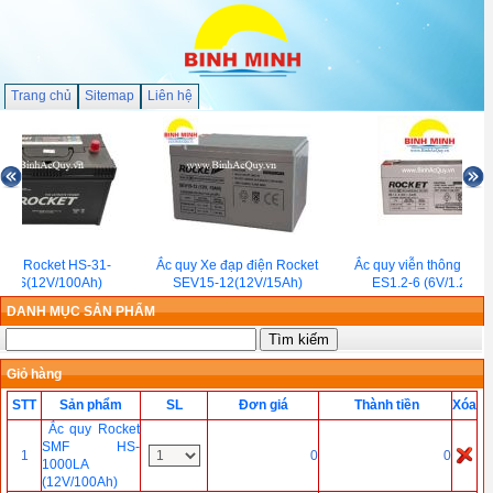
Trang chủ
Sitemap
Liên hệ
quy Rocket HS-31-
Ắc quy Xe đạp điện Rocket
Ắc quy viễn thông Rock
000S(12V/100Ah)
SEV15-12(12V/15Ah)
ES1.2-6 (6V/1.2Ah)
DANH MỤC SẢN PHẨM
Giỏ hàng
STT
Sản phẩm
SL
Đơn giá
Thành tiền
Xóa
Ắc quy Rocket
SMF HS-
1
0
0
1000LA
(12V/100Ah)