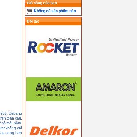
Giỏ hàng của bạn
Không có sản phẩm nào
Đối tác
 1952, Sebang
rên toàn cầu.
ô tô mỗi năm.
ket không chỉ
khẩu sang hơn