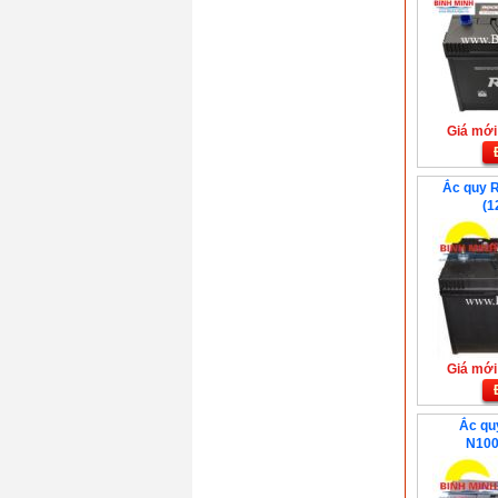
Giá mới:
Ắc quy 
(1
Giá mới:
Ắc qu
N100