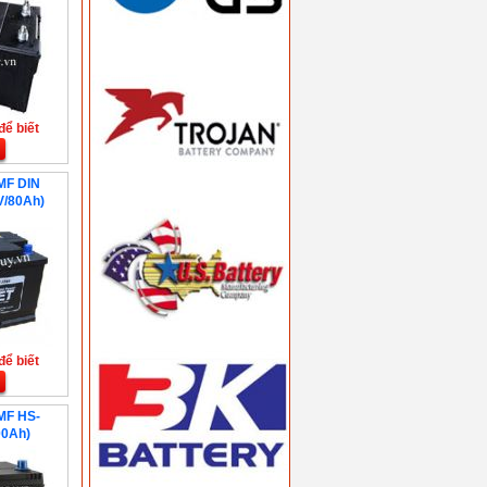
để biết
MF DIN
V/80Ah)
để biết
MF HS-
00Ah)