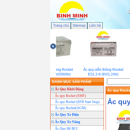
S
Trang chủ
Sitemap
Liên hệ
Ắc quy Viễn thông Rocket
Ắc quy viễn thông Rocket
ES200-12(12V/200Ah)
ES1.2-6 (6V/1.2Ah)
DANH MỤC SẢN PHẨM
Ắc Quy Khởi Động
Ắc quy Rocke
Ắc quy Rocket (SMF)
Ắc quy
Ắc quy Rocket (EFB Start Stop)
Ắc quy Rocket(AGM)
Ắc Quy Xe Điện
Ắc Quy Xe Nâng
Ắc Quy Hệ BCI