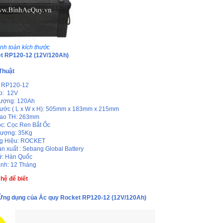
nh toàn kích thước
t RP120-12 (12V/120Ah)
Thuật
: RP120-12
p: 12V
lượng: 120Ah
hước ( L x W x H): 505mm x 183mm x 215mm
cao TH: 263mm
ọc: Cọc Ren Bắt Ốc
lượng: 35Kg
g Hiệu: ROCKET
n xuất : Sebang Global Battery
ứ: Hàn Quốc
nh: 12 Tháng
 hệ để biết
Ứng dụng của Ắc quy Rocket RP120-12 (12V/120Ah)