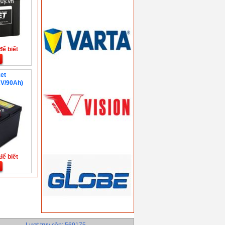
để biết
et
V/90Ah)
để biết