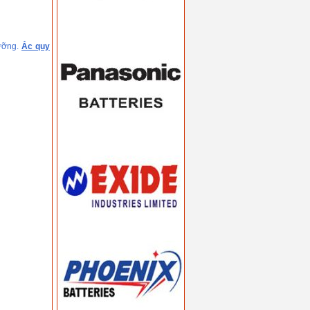
dưỡng.
Ắc quy