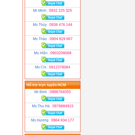
Mr Minh
: 0932 225 325
Ms Thủy
: 0936 476 144
Ms Thảo
: 0904 829 667
Ms Hiền
: 0903208068
Ms Chi
: 0912378084
Hỗ trợ trực tuyến HCM
Mr Bình
: 0988764055
Ms Thu Hà
: 0978884915
Ms Hương
: 0964 934 177