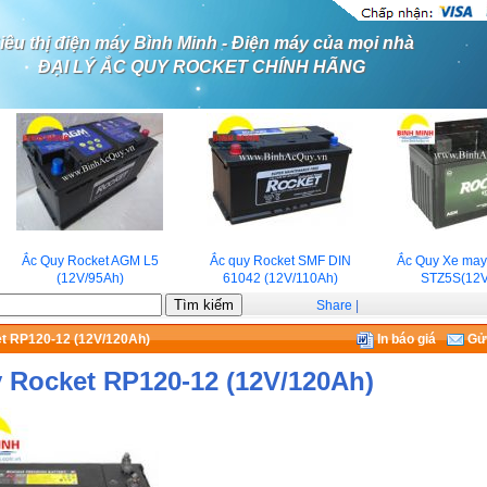
iêu thị điện máy Bình Minh - Điện máy của mọi nhà
ĐẠI LÝ ẮC QUY ROCKET CHÍNH HÃNG
Ắc Quy Rocket AGM L5
Ắc quy Rocket SMF DIN
Ắc Quy Xe may
(12V/95Ah)
61042 (12V/110Ah)
STZ5S(12V/
Share
|
t RP120-12 (12V/120Ah)
In báo giá
Gửi
 Rocket RP120-12 (12V/120Ah)