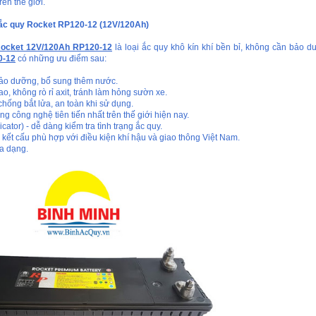
rên thế giới.
ắc quy Rocket RP120-12 (12V/120Ah)
Rocket 12V/120Ah RP120-12
là loại ắc quy khô kín khí bền bỉ, không cần bảo 
0-12
có những ưu điểm sau:
ảo dưỡng, bổ sung thêm nước.
ao, không rò rỉ axit, tránh làm hỏng sườn xe.
chống bắt lửa, an toàn khi sử dụng.
g công nghệ tiên tiến nhất trên thế giới hiện nay.
icator) - dễ dàng kiểm tra tình trạng ắc quy.
 kết cấu phù hợp với điều kiện khí hậu và giao thông Việt Nam.
đa dạng.