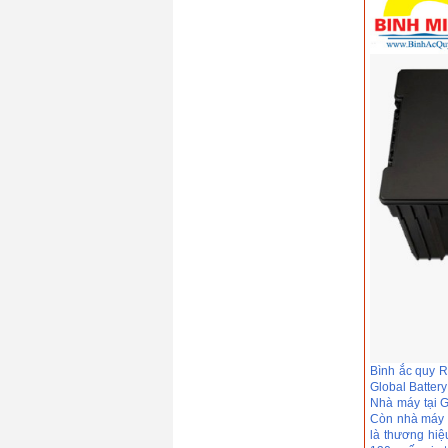
Ắc quy Rocket EFB
N55(12V/45Ah)
Giá: 0 VND
Ắc quy Rocket SMF
HS-1000LA
(12V/100Ah)
Giá: 0 VND
Bình ắc quy R
Global Batter
Nhà máy tại G
Còn nhà máy C
là thương hiệ