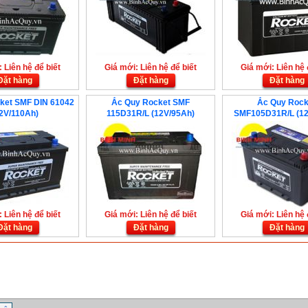
 Liên hệ để biết
Giá mới: Liên hệ để biết
Giá mới: Liên hệ 
Đặt hàng
Đặt hàng
Đặt hàng
ket SMF DIN 61042
Ắc Quy Rocket SMF
Ắc Quy Rock
2V/110Ah)
115D31R/L (12V/95Ah)
SMF105D31R/L (12
 Liên hệ để biết
Giá mới: Liên hệ để biết
Giá mới: Liên hệ 
Đặt hàng
Đặt hàng
Đặt hàng