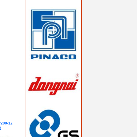
P200-12
)