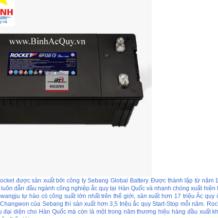
ocket được sản xuất bởi công ty Sebang Global Battery. Được thành lập từ năm
y luôn dẫn đầu ngành công nghiệp ắc quy tại Hàn Quốc và nhanh chóng xuất hiện t
wangju tự hào có công suất lớn nhất trên thế giới, sản xuất hơn 17 triệu Ắc quy 
hangwon của Sebang thì sản xuất hơn 3,5 triệu ắc quy Start-Stop mỗi năm. Roc
u đại diện cho Hàn Quốc mà còn là một trong năm thương hiệu hàng đầu xuất 