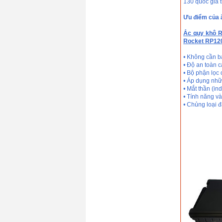
130 quốc gia t
Ưu điểm của 
Ắc quy khô 
Rocket RP12
• Không cần b
• Độ an toàn c
• Bộ phận lọc 
• Áp dụng nhữn
• Mắt thần (ind
• Tính năng và
• Chủng loại 