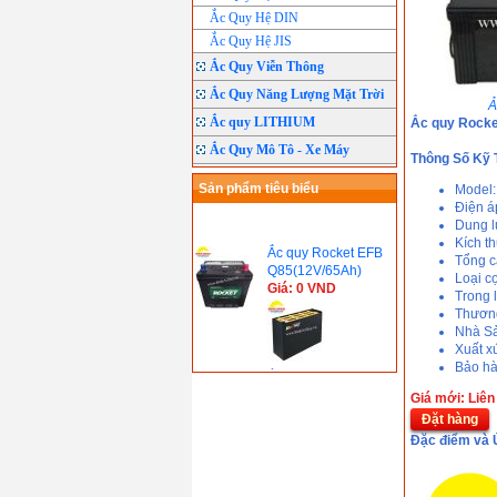
Ắc Quy Hệ DIN
Ắc Quy Hệ JIS
Ắc Quy Viễn Thông
Ắc Quy Năng Lượng Mặt Trời
Ả
Ắc quy LITHIUM
Ắc quy Rocke
Ắc Quy Mô Tô - Xe Máy
Thông Số Kỹ 
Sản phẩm tiêu biểu
Model
Điện á
Dung 
Ắc quy Rocket EFB
Kích t
Q85(12V/65Ah)
Tổng 
Giá: 0 VND
Loại c
Trong 
Thươn
Nhà Sả
Xuất x
Ắc quy Xe nâng
Bảo hà
Rocket VCD250
Giá mới: Liên
(48V/250Ah)
Giá: 0 VND
Đặt hàng
Ắc quy Xe nâng
Đặc điểm và 
Rocket VCD550
(48V/550Ah)
Giá: 0 VND