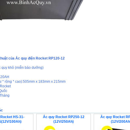
thuật của Ắc quy điện Rocket RP120-12
c quy khô (miễn bảo dưỡng)
120AH
ài * rộng * cao):505mm x 183mm x 215mm
 Rocket
 Quốc
 Tháng
ác
 Rocket HS-31-
Ắc quy Rocket RP250-12
Ắc quy Rocket R
S(12V/100Ah)
(12V/250Ah)
(12V/200Ah