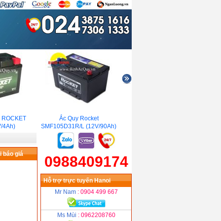
 ROCKET
Ắc Quy Rocket
Ắc Quy Rocket AGM L4
Ắ
4Ah)
SMF105D31R/L (12V/90Ah)
(12V/80Ah)
V
 báo giá
0988409174
Hỗ trợ trực tuyến Hanoi
Mr Nam
: 0904 499 667
Ms Mùi
: 0962208760