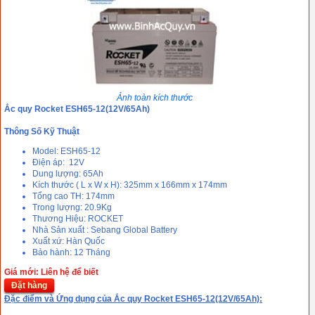
Ảnh toàn kích thước
Ắc quy Rocket ESH65-12(12V/65Ah)
Thông Số Kỹ Thuật
Model: ESH65-12
Điện áp: 12V
Dung lượng: 65Ah
Kích thước ( L x W x H): 325mm x 166mm x 174mm
Tổng cao TH: 174mm
Trong lượng: 20.9Kg
Thương Hiệu: ROCKET
Nhà Sản xuất : Sebang Global Battery
Xuất xứ: Hàn Quốc
Bảo hành: 12 Tháng
Giá mới: Liên hệ để biết
Đặt hàng
Đặc điểm và Ứng dụng của Ắc quy Rocket ESH65-12(12V/65Ah):