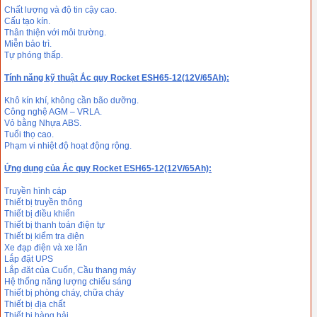
Chất lượng và độ tin cậy cao.
Cấu tạo kín.
Thân thiện với môi trường.
Miễn bảo trì.
Tự phóng thấp.
Tính năng kỹ thuật Ắc quy Rocket ESH65-12(12V/65Ah):
Khô kín khí, không cần bão dưỡng.
Công nghệ AGM – VRLA.
Vỏ bằng Nhựa ABS.
Tuổi thọ cao.
Phạm vi nhiệt độ hoạt động rộng.
Ứng dụng của Ắc quy Rocket ESH65-12(12V/65Ah):
Truyền hình cáp
Thiết bị truyền thông
Thiết bị điều khiển
Thiết bị thanh toán điện tự
Thiết bị kiểm tra điện
Xe đạp điện và xe lăn
Lắp đặt UPS
Lắp đăt của Cuốn, Cầu thang máy
Hệ thống năng lượng chiếu sáng
Thiết bị phòng cháy, chữa cháy
Thiết bị địa chất
Thiết bị hàng hải