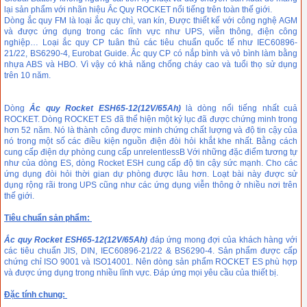
lại sản phẩm với nhãn hiệu Ắc Quy ROCKET nổi tiếng trên toàn thế giới.
Dòng ắc quy FM là loại ắc quy chì, van kín, Được thiết kế với công nghệ AGM
và được ứng dụng trong các lĩnh vực như UPS, viễn thông, điện công
nghiệp… Loại ắc quy CP tuân thủ các tiêu chuẩn quốc tế như IEC60896-
21/22, BS6290-4, Eurobat Guide. Ắc quy CP có nắp bình và vỏ bình làm bằng
nhựa ABS và HBO. Vì vậy có khả năng chống cháy cao và tuổi thọ sử dụng
trên 10 năm.
Dòng
Ắc quy Rocket ESH65-12(12V/65Ah)
là dòng nổi tiếng nhất cuả
ROCKET. Dòng ROCKET ES đã thể hiện một kỷ lục đã được chứng minh trong
hơn 52 năm. Nó là thành công được minh chứng chất lượng và độ tin cậy của
nó trong một số các điều kiện nguồn điện đòi hỏi khắt khe nhất. Bằng cách
cung cấp điện dự phòng cung cấp unrelentlessB Với những đặc điểm tương tự
như của dòng ES, dòng Rocket ESH cung cấp độ tin cậy sức mạnh. Cho các
ứng dụng đòi hỏi thời gian dự phòng được lâu hơn. Loạt bài này được sử
dụng rộng rãi trong UPS cũng như các ứng dụng viễn thông ở nhiều nơi trên
thế giới.
Tiêu chuẩn sản phẩm:
Ắc quy Rocket ESH65-12(12V/65Ah)
đáp ứng mong đợi của khách hàng với
các tiêu chuẩn JIS, DIN, IEC60896-21/22 & BS6290-4. Sản phẩm được cấp
chứng chỉ ISO 9001 và ISO14001. Nên dòng sản phẩm ROCKET ES phù hợp
và được ứng dụng trong nhiều lĩnh vực. Đáp ứng mọi yêu cầu của thiết bị.
Đặc tính chung: