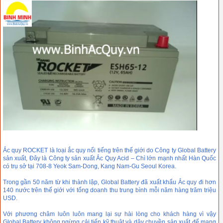
Ắc quy ROCKET là loại ắc quy nổi tiếng trên thế giới do Công ty Global Battery
sản xuất, Đây là Công ty sản xuất Ắc Quy Acid – Chì lớn mạnh nhất Hàn Quốc
có trụ sở tại 708-8 Yeok Sam-Dong, Kang Nam-Gu Seoul Korea.
Trong gần 50 năm từ khi thành lập, Global Battery đã xuất khẩu Ắc quy đi hơn
140 nước trên thế giới với tổng doanh thu trung bình mỗi năm hàng trăm triệu
USD.
Với phương châm luôn luôn mang lại sự hài lòng cho khách hàng vì vậy
Global Battery không ngừng cải tiến kỹ thuật và dây chuyền sản xuất để mang