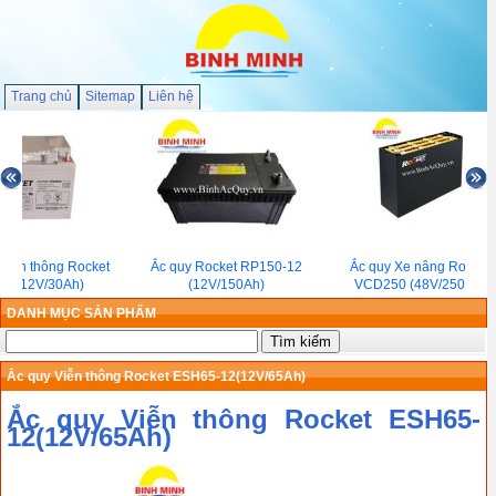
Trang chủ
Sitemap
Liên hệ
viễn thông Rocket
Ắc quy Rocket RP150-12
Ắc quy Xe nâng Rocket
0(12V/30Ah)
(12V/150Ah)
VCD250 (48V/250Ah)
DANH MỤC SẢN PHẨM
Ắc quy Viễn thông Rocket ESH65-12(12V/65Ah)
Ắc quy Viễn thông Rocket ESH65-
12(12V/65Ah)